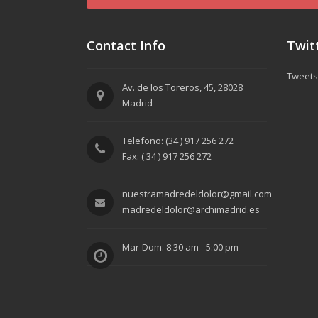
Contact Info
Twit
Tweets
Av. de los Toreros, 45, 28028
Madrid
Telefono: (34 ) 917 256 272
Fax: ( 34 ) 917 256 272
nuestramadredeldolor@gmail.com
madredeldolor@archimadrid.es
Mar-Dom: 8:30 am - 5:00 pm