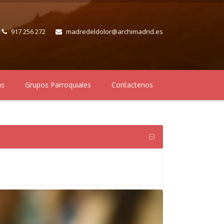
917 256 272
madredeldolor@archimadrid.es
as
Grupos Parroquiales
Contactenos