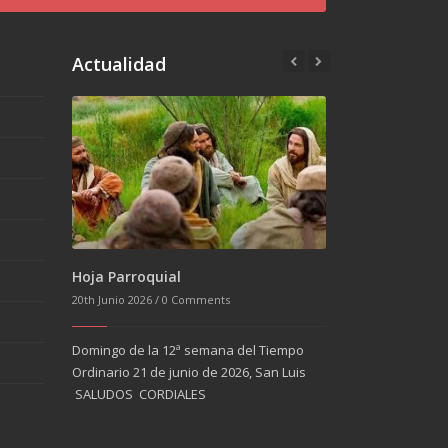
Actualidad
6th Junio 2026 /
0 Com
Hoja Parroquial
20th Junio 2026 /
0 Comments
Semana del 1 al 7 d
Domingo de la 10ª 
Ordinario 7 de junio
Domingo de la 12ª semana del Tiempo
Ordinario 21 de junio de 2026, San Luis
HOJA PARROQUIQL
SALUDOS CORDIALES
13th Junio 2026 /
0 Comments
Semana del 7 al 14 de junio de 2026