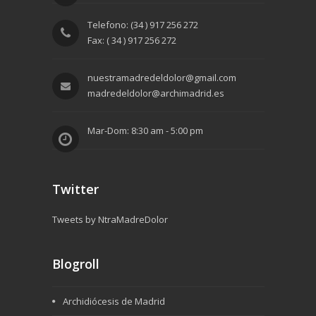
Telefono: (34 ) 917 256 272
Fax: ( 34 ) 917 256 272
nuestramadredeldolor@gmail.com
madredeldolor@archimadrid.es
Mar-Dom: 8:30 am - 5:00 pm
Twitter
Tweets by NtraMadreDolor
Blogroll
Archidiócesis de Madrid