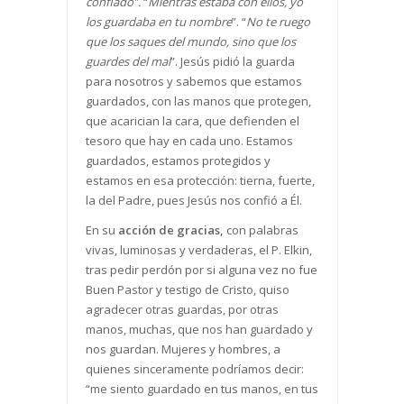
confiado”.
“
Mientras estaba con ellos, yo
los
guardaba
en tu nombre
”. “
No te ruego
que los saques
del mundo, sino que los
guardes
del ma
l
”. Jesús pidió la guarda
para nosotros y sabemos que estamos
guardados, con las manos que protegen,
que acarician la cara, que defienden el
tesoro que hay en cada uno. Estamos
guardados, estamos protegidos y
estamos en esa protección: tierna, fuerte,
la del Padre, pues Jesús nos confió a Él.
En su
acción de gracias,
con palabras
vivas, luminosas y verdaderas, el P. Elkin,
tras pedir perdón por si alguna vez no fue
Buen Pastor y testigo de Cristo, quiso
agradecer otras guardas, por otras
manos, muchas, que nos han guardado y
nos guardan. Mujeres y hombres, a
quienes sinceramente podríamos decir:
“me siento guardado en tus manos, en tus