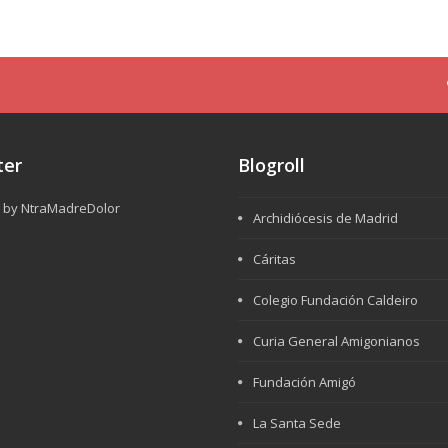
ter
Blogroll
 by NtraMadreDolor
Archidiócesis de Madrid
Cáritas
Colegio Fundación Caldeiro
Curia General Amigonianos
Fundación Amigó
La Santa Sede