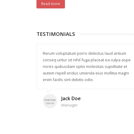
Read more
TESTIMONIALS
Rerum voluptatum porro delectus laud antium
conseq untur sit nihil fuga placeat ea culpa aspe
riores quibusdam optio molestias cupiditate et
autem repell endus umenda eius mollitia magni
enim facilis sint debitis odio.
Jack Doe
Manager