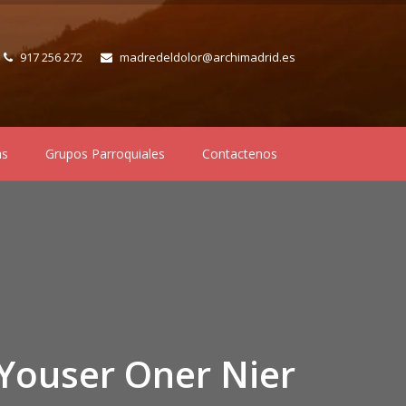
917 256 272
madredeldolor@archimadrid.es
as
Grupos Parroquiales
Contactenos
Youser Oner Nier