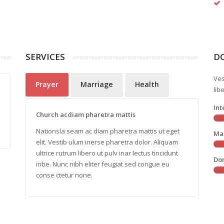
SERVICES
D
Ves
Prayer
Marriage
Health
Minima obcaecati eum deserunt deleniti
Delectus 
lib
praesentium et nam eligendi adipisci dicta natus
nderit ab
In
iure reiciendis amet corporis repelndus quae in
soluta en
Church acdiam pharetra mattis
magnam reprnderit saepe placeat ofciis est ad
tenetur p
Nationsla seam ac diam pharetra mattis ut eget
labiosam fuga quo earum libero quid.
labore sit
Ma
elit. Vestib ulum inerse pharetra dolor. Aliquam
ultrice rutrum libero ut pulv inar lectus tincidunt
Do
Lisa White
inbe. Nunc nibh eliter feugiat sed congue eu
conse ctetur none.
Choreographer