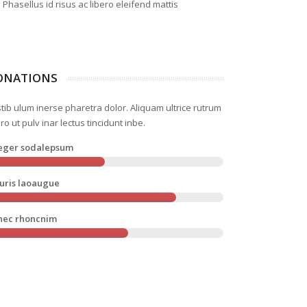
Phasellus id risus ac libero eleifend mattis
ONATIONS
tib ulum inerse pharetra dolor. Aliquam ultrice rutrum
illo dolor quas fugiat possimus reprehe
ero ut pulv inar lectus tincidunt inbe.
 voluptates magni vel quod eligendi quo
teger sodalepsum
im! Hic beatae harum fugit ducimus iste
orro velit consentur eius aliquid fuga
 vitae quibu.
uris laoaugue
nec rhoncnim
Michael Doe
Fashion Designer