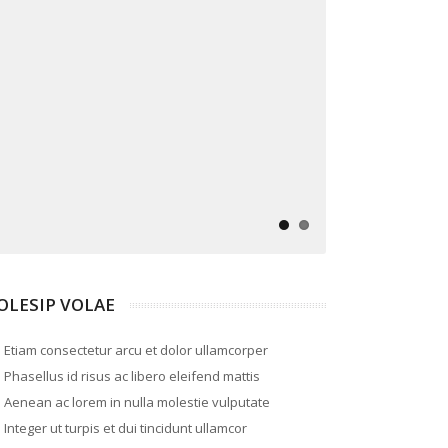
OLESIP VOLAE
Etiam consectetur arcu et dolor ullamcorper
Phasellus id risus ac libero eleifend mattis
Aenean ac lorem in nulla molestie vulputate
Integer ut turpis et dui tincidunt ullamcor