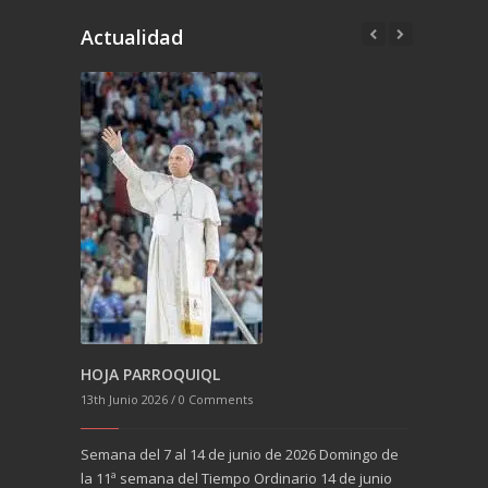
Actualidad
6th Junio 2026
Semana del 
10ª semana 
2026,
o Ordinario
HOJA PARROQUIQL
DOS
13th Junio 2026 /
0 Comments
Semana del 7 al 14 de junio de 2026 Domingo de
la 11ª semana del Tiempo Ordinario 14 de junio