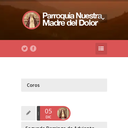
Coros
05
DIC