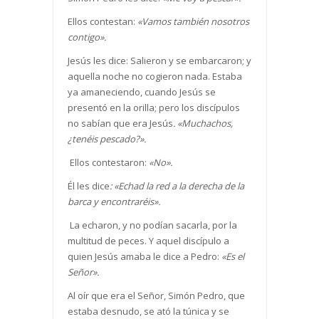
Ellos contestan:
«Vamos también nosotros
contigo».
Jesús les dice: Salieron y se embarcaron; y
aquella noche no cogieron nada. Estaba
ya amaneciendo, cuando Jesús se
presentó en la orilla; pero los discípulos
no sabían que era Jesús
. «Muchachos,
¿tenéis pescado?».
Ellos contestaron:
«No».
Él les dice
: «Echad la red a la derecha de la
barca y encontraréis».
La echaron, y no podían sacarla, por la
multitud de peces. Y aquel discípulo a
quien Jesús amaba le dice a Pedro:
«Es el
Señor».
Al oír que era el Señor, Simón Pedro, que
estaba desnudo, se ató la túnica y se