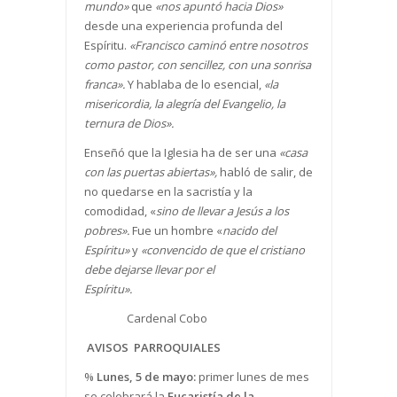
mundo»
que
«nos apuntó hacia Dios»
desde una experiencia profunda del
Espíritu.
«Francisco caminó entre nosotros
como pastor, con sencillez, con una sonrisa
franca».
Y hablaba de lo esencial,
«la
misericordia, la alegría del Evangelio, la
ternura de Dios».
Enseñó que la Iglesia ha de ser una
«casa
con las puertas abiertas»,
habló de salir, de
no quedarse en la sacristía y la
comodidad, «
sino de llevar a Jesús a los
pobres».
Fue un hombre «
nacido del
Espíritu»
y
«convencido de que el cristiano
debe dejarse llevar por el
Espíritu».
Cardenal Cobo
AVISOS PARROQUIALES
%
Lunes, 5 de mayo:
primer lunes de mes
se celebrará la
Eucaristía de la