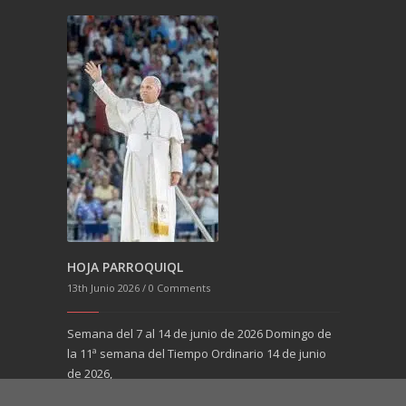
6th Junio 2026
Semana del 
10ª semana 
2026,
o Ordinario
HOJA PARROQUIQL
DOS
13th Junio 2026 /
0 Comments
Semana del 7 al 14 de junio de 2026 Domingo de
la 11ª semana del Tiempo Ordinario 14 de junio
de 2026,