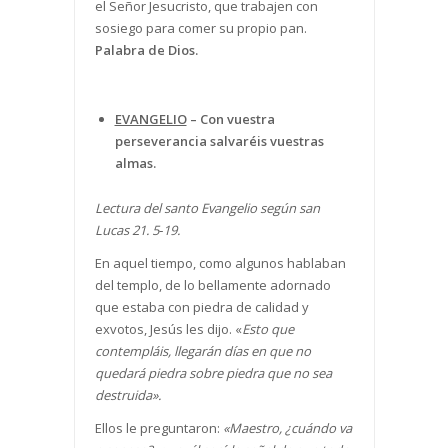
el Señor Jesucristo, que trabajen con
sosiego para comer su propio pan.
Palabra de Dios.
EVANGELIO
–
Con vuestra
perseverancia salvaréis vuestras
almas.
Lectura del santo Evangelio según san
Lucas 21. 5
‐
19.
En aquel tiempo, como algunos hablaban
del templo, de lo bellamente adornado
que estaba con piedra de calidad y
exvotos, Jesús les dijo. «
Esto que
contempl
á
is, llegar
á
n d
í
as en que no
quedar
á
piedra sobre piedra que no sea
destruida
»
.
Ellos le preguntaron:
«
Maestro,
¿
cu
á
ndo va