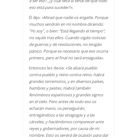
a ser eso?,
¿
y cu
á
l ser
á
la se
ñ
al de que todo
eso est
á
para suceder?
»
.
Él dijo:
«
Mirad que nadie os enga
ñ
e. Porque
muchos vendrán en mi nombre diciendo:
“Yo soy”, o bien: “Está llegando el tiempo”;
no vayáis tras ellos. Cuando oigáis noticias
de guerras y de revoluciones, no tengáis
pánico. Porque es necesario que eso ocurra
primero, pero el final no será enseguida».
Entonces les decía: «
Se alzará pueblo
contra pueblo y reino contra reino, habrá
grandes terremotos, y en diversos países,
hambres y pestes. Habrá también
fenómenos espantosos y grandes signos
en el cielo. Pero antes de todo eso os
echarán mano, os perseguirán,
entregándoos a las sinagogas y a las
cárceles, y haciéndonos comparecer ante
reyes y gobernadores, por causa de mi
nombre. Esto os servirá de ocasión para dar