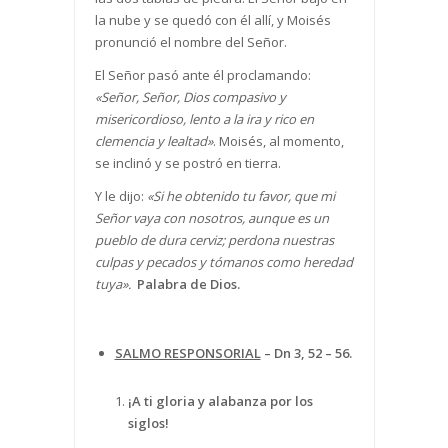
la nube y se quedó con él allí, y Moisés
pronunció el nombre del Señor.
El Señor pasó ante él proclamando:
«Señor, Señor, Dios compasivo y
misericordioso, lento a la ira y rico en
clemencia y lealtad»
. Moisés, al momento,
se inclinó y se postró en tierra.
Y le dijo:
«Si he obtenido tu favor, que mi
Señor vaya con nosotros, aunque es un
pueblo de dura cerviz; perdona nuestras
culpas y pecados y tómanos como heredad
tuya».
Palabra de Dios.
SALMO RESPONSORIAL
–
Dn 3, 52 – 56.
¡A ti gloria y alabanza por los
siglos!