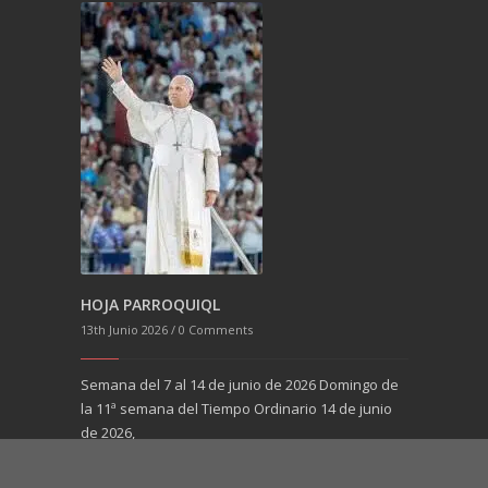
6th Junio 2026
Semana del 
10ª semana 
2026,
o Ordinario
HOJA PARROQUIQL
DOS
13th Junio 2026 /
0 Comments
Semana del 7 al 14 de junio de 2026 Domingo de
la 11ª semana del Tiempo Ordinario 14 de junio
de 2026,